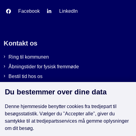
Facebook
LinkedIn
Kontakt os
Ring til kommunen
Åbningstider for fysisk fremmøde
Bestil tid hos os
Send sikker post
Du bestemmer over dine data
Denne hjemmeside benytter cookies fra tredjepart til
Genveje
besøgsstatistik. Vælger du "Accepter alle", giver du
samtykke til at tredjepartsservices må gemme oplysninger
EAN-numre i kommunen
om dit besøg.