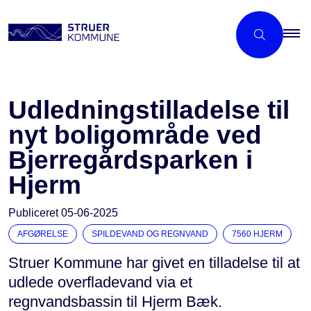
Udledningstilladelse til
nyt boligområde ved
Bjerregårdsparken i
Hjerm
Publiceret
05-06-2025
AFGØRELSE
SPILDEVAND OG REGNVAND
7560 HJERM
Struer Kommune har givet en tilladelse til at
udlede overfladevand via et
regnvandsbassin til Hjerm Bæk.