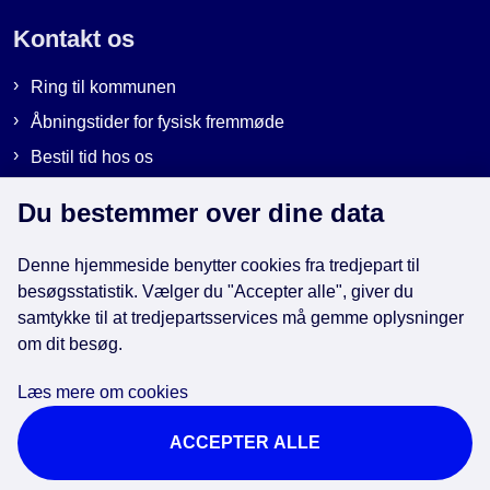
Kontakt os
Ring til kommunen
Åbningstider for fysisk fremmøde
Bestil tid hos os
Send sikker post
Du bestemmer over dine data
Denne hjemmeside benytter cookies fra tredjepart til
Genveje
besøgsstatistik. Vælger du "Accepter alle", giver du
samtykke til at tredjepartsservices må gemme oplysninger
om dit besøg.
EAN-numre i kommunen
Databeskyttelse
Læs mere om cookies
Cookies
ACCEPTER ALLE
Tilgængelighedserklæring
Brug af kunstig intelligens