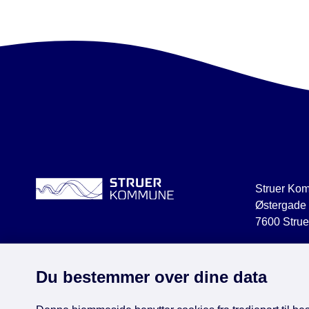
Struer Ko
Østergade
7600 Strue
struer@str
CVR 2918
Du bestemmer over dine data