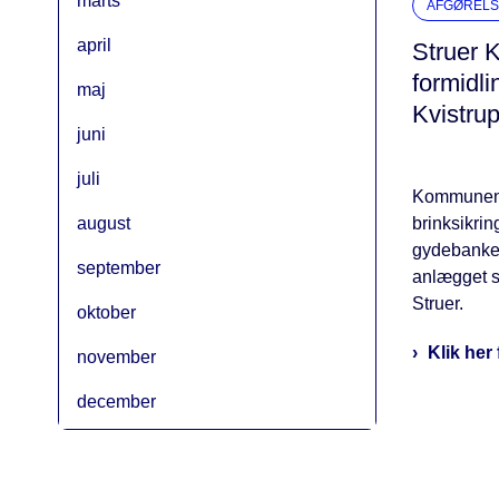
marts
AFGØRELS
april
Struer K
formidli
maj
Kvistru
juni
juli
Kommunen h
august
brinksikrin
gydebanke.
september
anlægget sk
Struer.
oktober
Klik her 
november
december