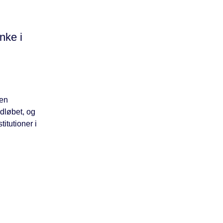
nke i
 en
dløbet, og
itutioner i