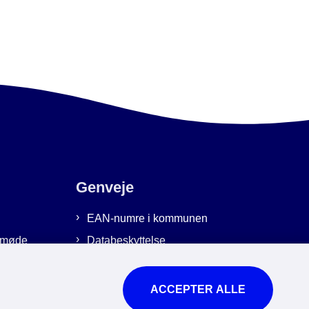
Genveje
EAN-numre i kommunen
emmøde
Databeskyttelse
Cookies
Tilgængelighedserklæring
ACCEPTER ALLE
Brug af kunstig intelligens