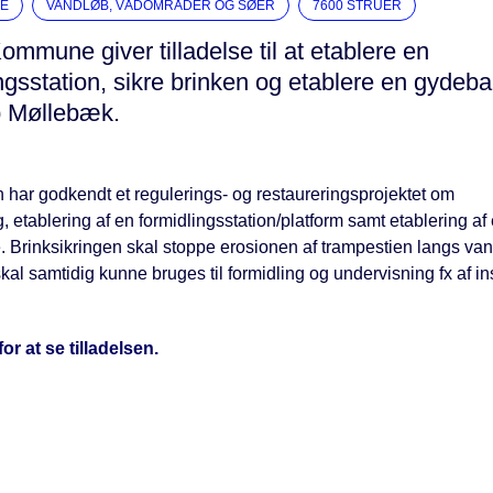
E
VANDLØB, VÅDOMRÅDER OG SØER
7600 STRUER
ommune giver tilladelse til at etablere en
ngsstation, sikre brinken og etablere en gydeba
p Møllebæk.
ar godkendt et regulerings- og restaureringsprojektet om
g, etablering af en formidlingsstation/platform samt etablering af
 Brinksikringen skal stoppe erosionen af trampestien langs van
al samtidig kunne bruges til formidling og undervisning fx af inst
for at se tilladelsen.