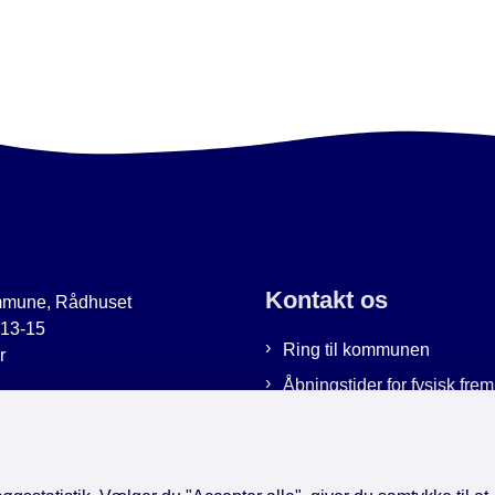
Kontakt os
mmune, Rådhuset
 13-15
Ring til kommunen
r
Åbningstider for fysisk fr
uer.dk
Bestil tid hos os
9951
Send sikker post