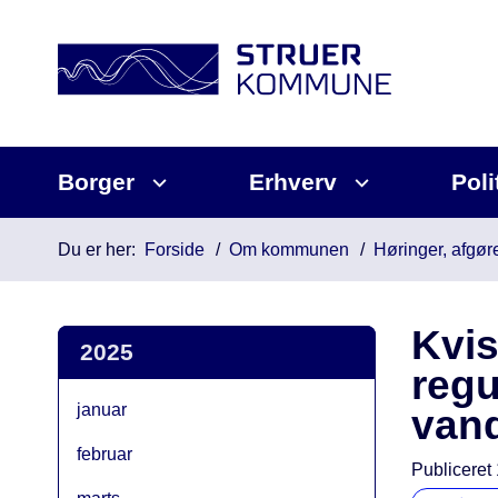
Borger
Erhverv
Poli
Du er her:
Forside
Om kommunen
Høringer, afgøre
Kvis
2025
regu
januar
van
februar
Publiceret