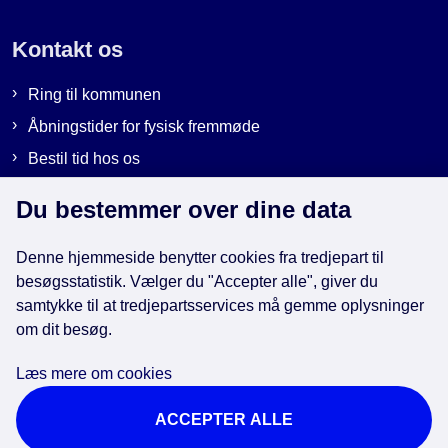
Kontakt os
Ring til kommunen
Åbningstider for fysisk fremmøde
Bestil tid hos os
Send sikker post
Du bestemmer over dine data
Denne hjemmeside benytter cookies fra tredjepart til
Genveje
besøgsstatistik. Vælger du "Accepter alle", giver du
samtykke til at tredjepartsservices må gemme oplysninger
EAN-numre i kommunen
om dit besøg.
Databeskyttelse
Læs mere om cookies
Cookies
ACCEPTER ALLE
Tilgængelighedserklæring