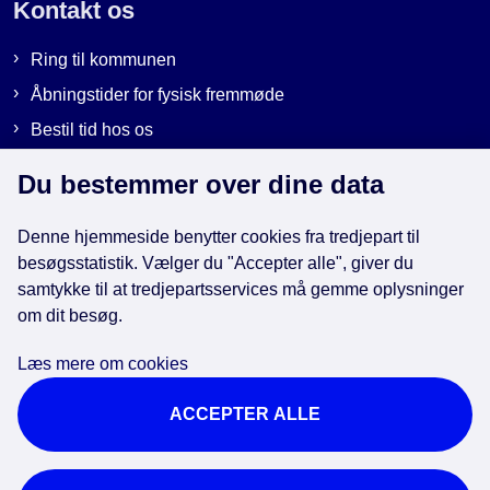
Kontakt os
Ring til kommunen
Åbningstider for fysisk fremmøde
Bestil tid hos os
Send sikker post
Du bestemmer over dine data
Denne hjemmeside benytter cookies fra tredjepart til
Genveje
besøgsstatistik. Vælger du "Accepter alle", giver du
samtykke til at tredjepartsservices må gemme oplysninger
om dit besøg.
EAN-numre i kommunen
Databeskyttelse
Læs mere om cookies
Cookies
ACCEPTER ALLE
Tilgængelighedserklæring
Brug af kunstig intelligens