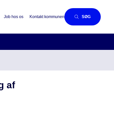
Job hos os
Kontakt kommunen
SØG
g af