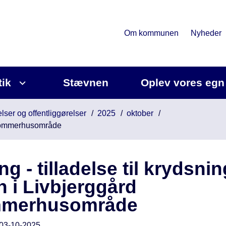
Om kommunen
Nyheder
tik
Stævnen
Oplev vores egn
lser og offentliggørelser
2025
oktober
d Sommerhusområde
ng - tilladelse til krydsnin
 i Livbjerggård
merhusområde
03-10-2025