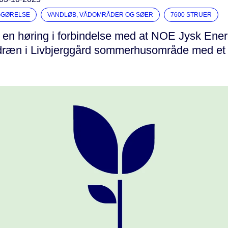
GGØRELSE
VANDLØB, VÅDOMRÅDER OG SØER
7600 STRUER
 en høring i forbindelse med at NOE Jysk Energ
dræn i Livbjerggård sommerhusområde med et 