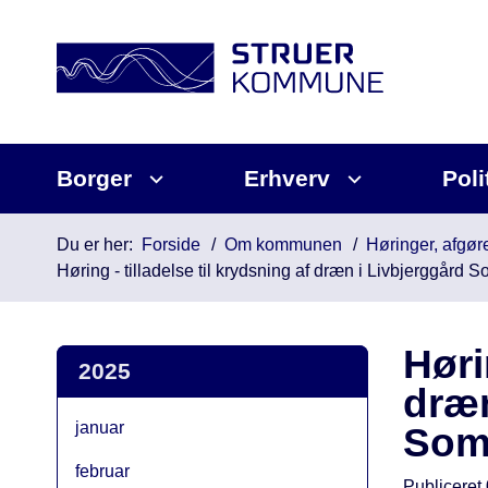
Borger
Erhverv
Poli
Du er her:
Forside
Om kommunen
Høringer, afgøre
Høring - tilladelse til krydsning af dræn i Livbjerggår
Høri
2025
dræn
januar
Som
februar
Publiceret