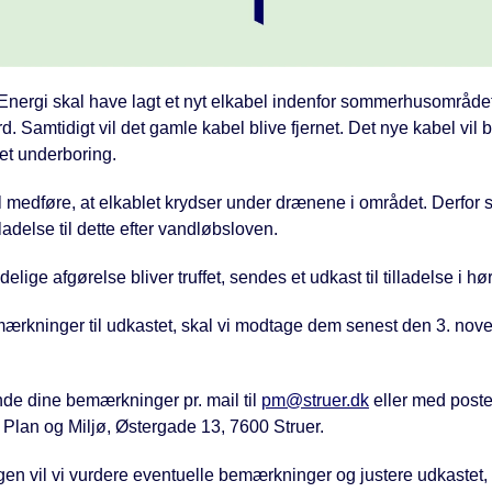
nergi skal have lagt et nyt elkabel indenfor sommerhusområde
d. Samtidigt vil det gamle kabel blive fjernet. Det nye kabel vil b
et underboring.
l medføre, at elkablet krydser under drænene i området. Derfor s
lladelse til dette efter vandløbsloven.
elige afgørelse bliver truffet, sendes et udkast til tilladelse i hø
ærkninger til udkastet, skal vi modtage dem senest den 3. nov
de dine bemærkninger pr. mail til
pm@struer.dk
eller med posten
lan og Miljø, Østergade 13, 7600 Struer.
gen vil vi vurdere eventuelle bemærkninger og justere udkastet,