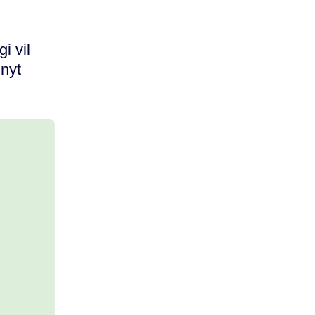
i vil
nyt