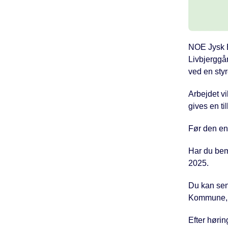
NOE Jysk E
Livbjerggår
ved en styr
Arbejdet vi
gives en ti
Før den end
Har du bem
2025.
Du kan sen
Kommune, P
Efter hørin