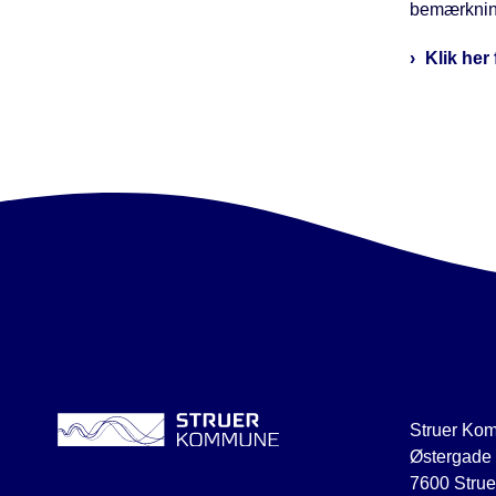
bemærkning
Klik her 
Struer Ko
Østergade
7600 Strue