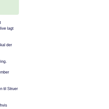
t
live lagt
kal der
ring.
ember
 til Struer
 hvis