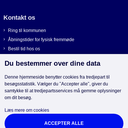
Kontakt os
Ring til kommunen
Åbningstider for fysisk fremmøde
Bestil tid hos os
Send sikker post
Du bestemmer over dine data
Denne hjemmeside benytter cookies fra tredjepart til
Genveje
besøgsstatistik. Vælger du "Accepter alle", giver du
samtykke til at tredjepartsservices må gemme oplysninger
EAN-numre i kommunen
om dit besøg.
Databeskyttelse
Læs mere om cookies
Cookies
ACCEPTER ALLE
Tilgængelighedserklæring