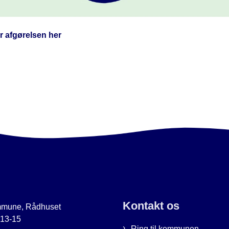
r afgørelsen her
Kontakt os
mmune, Rådhuset
 13-15
Ring til kommunen