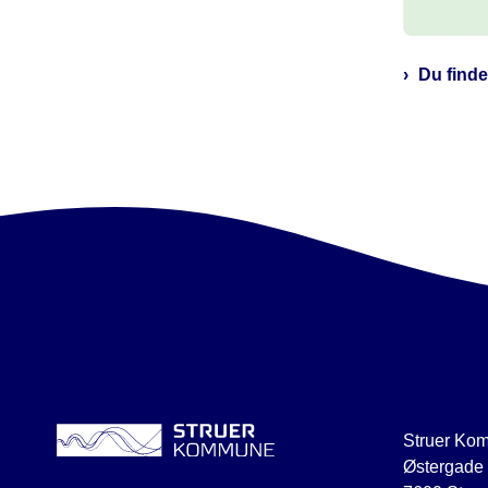
Du finde
Struer Ko
Østergade