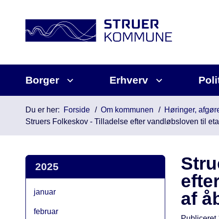
Borger
Erhverv
Poli
Du er her:
Forside
Om kommunen
Høringer, afgøre
Struers Folkeskov - Tilladelse efter vandløbsloven til e
Stru
2025
efte
januar
af å
februar
Publiceret