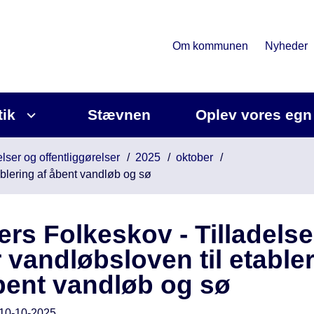
Om kommunen
Nyheder
tik
Stævnen
Oplev vores egn
lser og offentliggørelser
2025
oktober
tablering af åbent vandløb og sø
ers Folkeskov - Tilladelse
r vandløbsloven til etable
bent vandløb og sø
10-10-2025