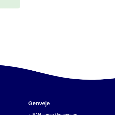
Genveje
EAN-numre i kommunen