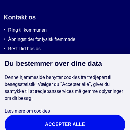
Kontakt os
Ring til kommunen
Åbningstider for fysisk fremmøde
Bestil tid hos os
Send sikker post
Du bestemmer over dine data
Denne hjemmeside benytter cookies fra tredjepart til
Genveje
besøgsstatistik. Vælger du "Accepter alle", giver du
samtykke til at tredjepartsservices må gemme oplysninger
om dit besøg.
EAN-numre i kommunen
Databeskyttelse
Læs mere om cookies
Cookies
ACCEPTER ALLE
Tilgængelighedserklæring