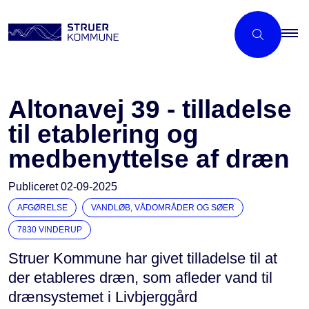
Altonavej 39 - tilladelse
til etablering og
medbenyttelse af dræn
Publiceret
02-09-2025
AFGØRELSE
VANDLØB, VÅDOMRÅDER OG SØER
7830 VINDERUP
Struer Kommune har givet tilladelse til at
der etableres dræn, som afleder vand til
drænsystemet i Livbjerggård