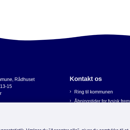
Kontakt os
mmune, Rådhuset
 13-15
Ring til kommunen
r
Åbningstider for fysisk fr
uer.dk
Bestil tid hos os
9951
Send sikker post