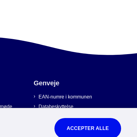
Genveje
EAN-numre i kommunen
emmøde
Databeskyttelse
Cookies
Tilgængelighedserklæring
ACCEPTER ALLE
Brug af kunstig intelligens