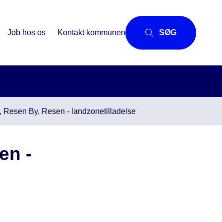
Job hos os
Kontakt kommunen
SØG
6, Resen By, Resen - landzonetilladelse
en -