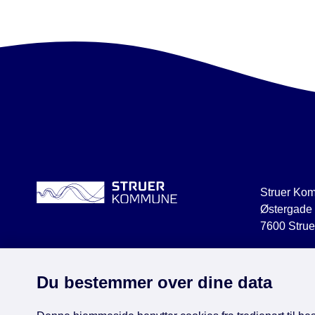
Struer Ko
Østergade
7600 Strue
struer@str
CVR 2918
Du bestemmer over dine data