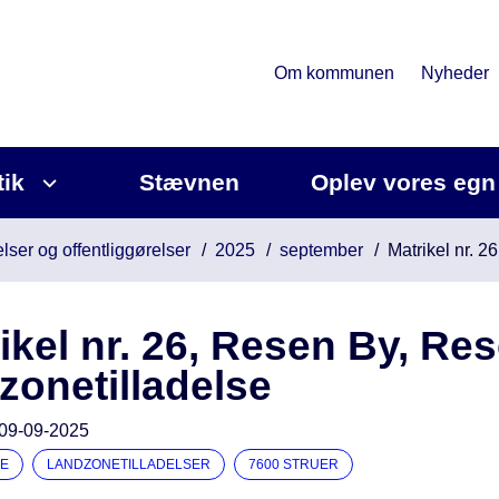
Om kommunen
Nyheder
tik
Stævnen
Oplev vores egn
lser og offentliggørelser
2025
september
Matrikel nr. 2
ikel nr. 26, Resen By, Res
zonetilladelse
09-09-2025
E
LANDZONETILLADELSER
7600 STRUER