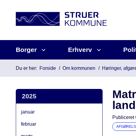
Borger
Erhverv
Poli
Du er her:
Forside
Om kommunen
Høringer, afgøre
Matr
2025
land
januar
Publiceret
februar
AFGØRELS