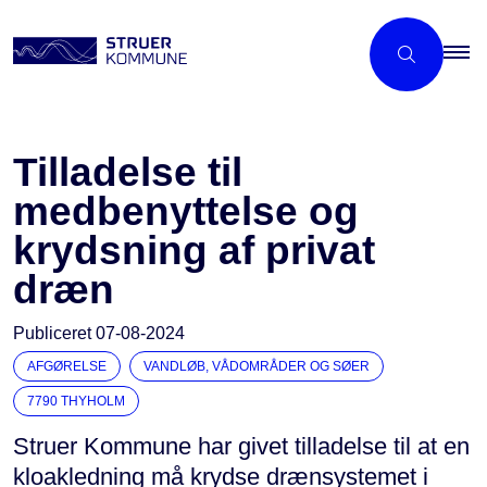
Tilladelse til
medbenyttelse og
krydsning af privat
dræn
Publiceret
07-08-2024
AFGØRELSE
VANDLØB, VÅDOMRÅDER OG SØER
7790 THYHOLM
Struer Kommune har givet tilladelse til at en
kloakledning må krydse drænsystemet i