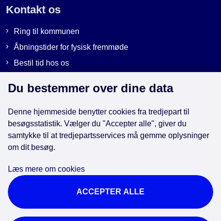
Kontakt os
Ring til kommunen
Åbningstider for fysisk fremmøde
Bestil tid hos os
Send sikker post
Du bestemmer over dine data
Denne hjemmeside benytter cookies fra tredjepart til
Genveje
besøgsstatistik. Vælger du "Accepter alle", giver du
samtykke til at tredjepartsservices må gemme oplysninger
om dit besøg.
EAN-numre i kommunen
Databeskyttelse
Læs mere om cookies
Cookies
ACCEPTER ALLE
Tilgængelighedserklæring
Brug af kunstig intelligens