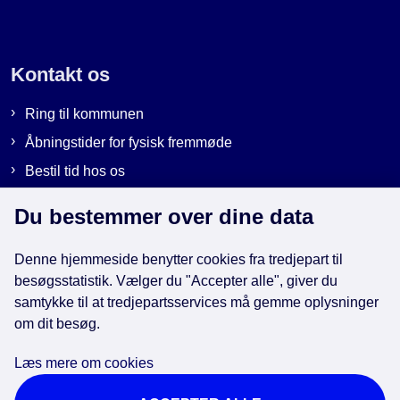
Kontakt os
Ring til kommunen
Åbningstider for fysisk fremmøde
Bestil tid hos os
Send sikker post
Du bestemmer over dine data
Denne hjemmeside benytter cookies fra tredjepart til
Genveje
besøgsstatistik. Vælger du "Accepter alle", giver du
samtykke til at tredjepartsservices må gemme oplysninger
om dit besøg.
EAN-numre i kommunen
Databeskyttelse
Læs mere om cookies
Cookies