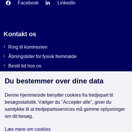
Facebook
LinkedIn
Kontakt os
Ring til kommunen
Åbningstider for fysisk fremmøde
Bestil tid hos os
Send sikker post
Du bestemmer over dine data
Denne hjemmeside benytter cookies fra tredjepart til
Genveje
besøgsstatistik. Vælger du "Accepter alle", giver du
samtykke til at tredjepartsservices må gemme oplysninger
om dit besøg.
EAN-numre i kommunen
Databeskyttelse
Læs mere om cookies