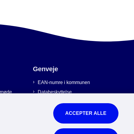
Genveje
EAN-numre i kommunen
emmøde
Databeskyttelse
Cookies
Tilgængelighedserklæring
ACCEPTER ALLE
Brug af kunstig intelligens
For ansatte