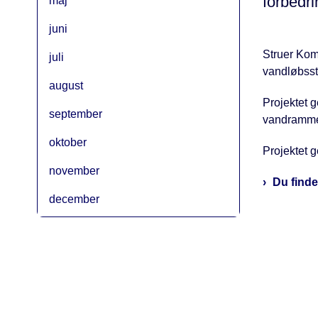
forbedr
maj
juni
Struer Kom
juli
vandløbsst
august
Projektet g
september
vandrammed
oktober
Projektet 
november
Du finder
december