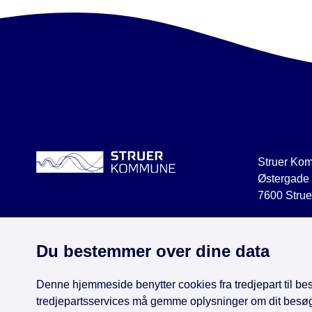
Struer Ko
Østergade
7600 Strue
struer@str
CVR 2918
Du bestemmer over dine data
Denne hjemmeside benytter cookies fra tredjepart til besø
tredjepartsservices må gemme oplysninger om dit besø