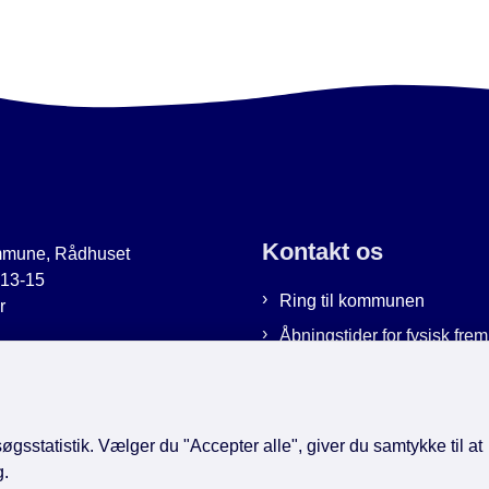
Kontakt os
mmune, Rådhuset
 13-15
Ring til kommunen
r
Åbningstider for fysisk fr
uer.dk
Bestil tid hos os
9951
Send sikker post
gsstatistik. Vælger du "Accepter alle", giver du samtykke til at
g.