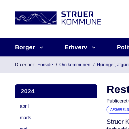
Borger
Erhverv
Poli
Du er her:
Forside
Om kommunen
Høringer, afgøre
Rest
2024
Publiceret
april
AFGØRELS
marts
Struer K