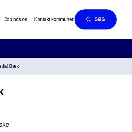
Job hos os
Kontakt kommunen
SØG
redal Bæk
k
iske