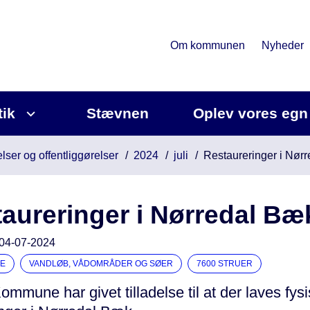
Om kommunen
Nyheder
tik
Stævnen
Oplev vores egn
lser og offentliggørelser
2024
juli
Restaureringer i Nør
aureringer i Nørredal Bæ
04-07-2024
E
VANDLØB, VÅDOMRÅDER OG SØER
7600 STRUER
ommune har givet tilladelse til at der laves fys