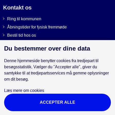
Kontakt os
Ring til kommunen
Åbningstider for fysisk fremmøde
Bestil tid hos os
Send sikker post
Du bestemmer over dine data
Denne hjemmeside benytter cookies fra tredjepart til
Genveje
besøgsstatistik. Vælger du "Accepter alle", giver du
samtykke til at tredjepartsservices må gemme oplysninger
om dit besøg.
EAN-numre i kommunen
Databeskyttelse
Læs mere om cookies
Cookies
ACCEPTER ALLE
Tilgængelighedserklæring
Brug af kunstig intelligens