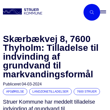
Skærbækvej 8, 7600
Thyholm: Tilladelse til
indvinding af
grundvand til
markvandingsformål
Publiceret
04-03-2024
AFGØRELSE
LANDZONETILLADELSER
7600 STRUER
Struer Kommune har meddelt tilladelse
indvinding af grundvand til