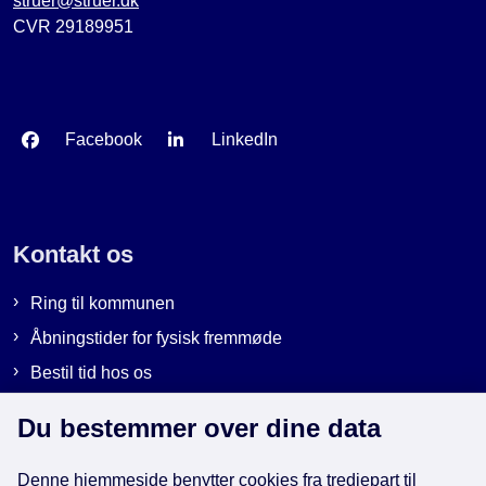
struer@struer.dk
CVR 29189951
Facebook
LinkedIn
Kontakt os
Ring til kommunen
Åbningstider for fysisk fremmøde
Bestil tid hos os
Send sikker post
Du bestemmer over dine data
Denne hjemmeside benytter cookies fra tredjepart til