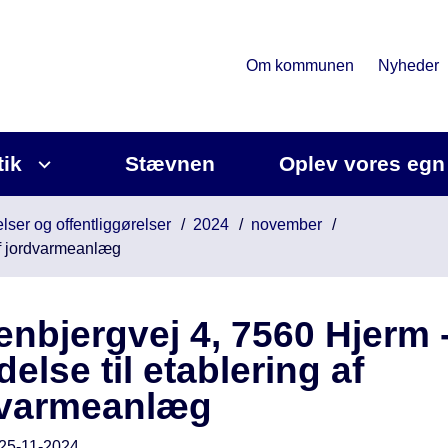
Om kommunen
Nyheder
tik
Stævnen
Oplev vores egn
lser og offentliggørelser
2024
november
 af jordvarmeanlæg
nbjergvej 4, 7560 Hjerm 
adelse til etablering af
dvarmeanlæg
25-11-2024