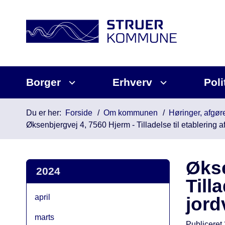
Borger
Erhverv
Poli
Du er her:
Forside
Om kommunen
Høringer, afgøre
Øksenbjergvej 4, 7560 Hjerm - Tilladelse til etablering
Økse
2024
Till
april
jor
marts
Publiceret