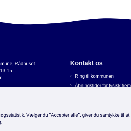
Kontakt os
mmune, Rådhuset
 13-15
Ring til kommunen
r
Åbningstider for fysisk fr
uer.dk
Bestil tid hos os
9951
Send sikker post
gsstatistik. Vælger du "Accepter alle", giver du samtykke til at
g.
book
LinkedIn