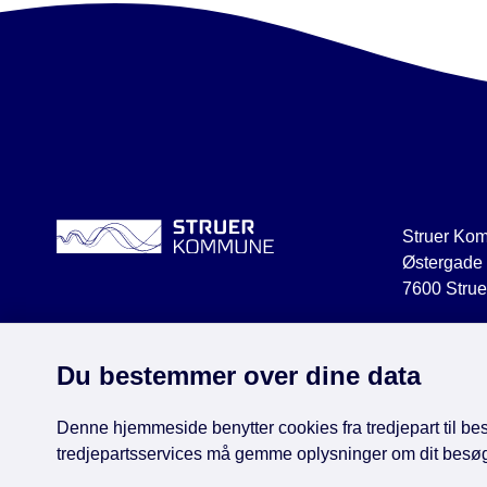
Struer Ko
Østergade
7600 Strue
struer@str
CVR 2918
Du bestemmer over dine data
Denne hjemmeside benytter cookies fra tredjepart til besø
tredjepartsservices må gemme oplysninger om dit besø
Face