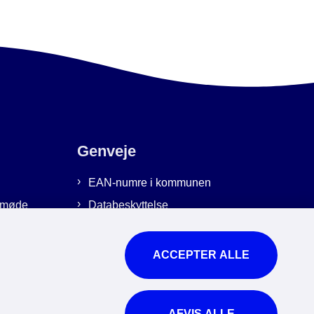
Genveje
EAN-numre i kommunen
emmøde
Databeskyttelse
Cookies
Tilgængelighedserklæring
ACCEPTER ALLE
Brug af kunstig intelligens
For ansatte
AFVIS ALLE