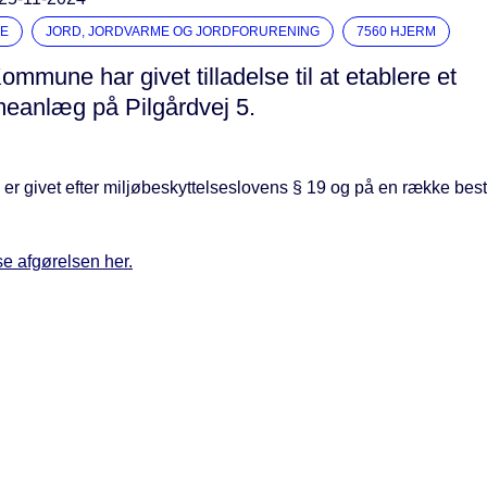
E
JORD, JORDVARME OG JORDFORURENING
7560 HJERM
ommune har givet tilladelse til at etablere et
meanlæg på Pilgårdvej 5.
n er givet efter miljøbeskyttelseslovens § 19 og på en række bes
e afgørelsen her.