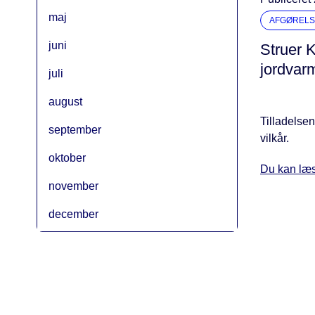
maj
AFGØRELS
juni
Struer K
jordvar
juli
august
Tilladelse
september
vilkår.
oktober
Du kan læs
november
december