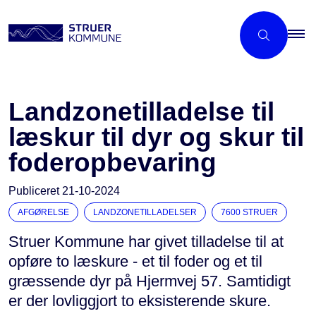
Landzonetilladelse til
læskur til dyr og skur til
foderopbevaring
Publiceret
21-10-2024
AFGØRELSE
LANDZONETILLADELSER
7600 STRUER
Struer Kommune har givet tilladelse til at
opføre to læskure - et til foder og et til
græssende dyr på Hjermvej 57. Samtidigt
er der lovliggjort to eksisterende skure.