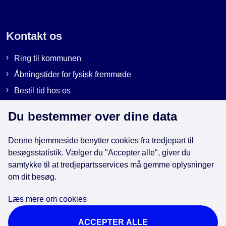
Kontakt os
Ring til kommunen
Åbningstider for fysisk fremmøde
Bestil tid hos os
Send sikker post
Du bestemmer over dine data
Denne hjemmeside benytter cookies fra tredjepart til
Genveje
besøgsstatistik. Vælger du "Accepter alle", giver du
samtykke til at tredjepartsservices må gemme oplysninger
om dit besøg.
EAN-numre i kommunen
Databeskyttelse
Læs mere om cookies
Cookies
ACCEPTER ALLE
Tilgængelighedserklæring