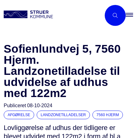
Sofienlundvej 5, 7560
Hjerm.
Landzonetilladelse til
udvidelse af udhus
med 122m2
Publiceret
08-10-2024
AFGØRELSE
LANDZONETILLADELSER
7560 HJERM
Lovliggørelse af udhus der tidligere er
blevet udvidet med 122m2 i form af bl.a.