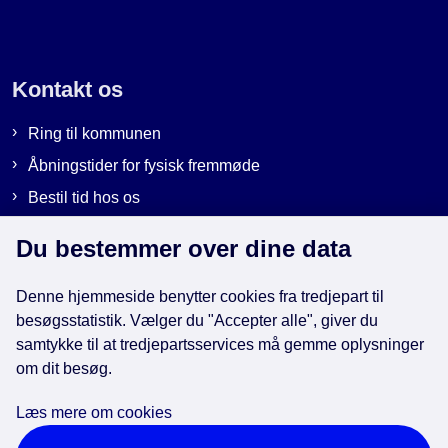
Kontakt os
Ring til kommunen
Åbningstider for fysisk fremmøde
Bestil tid hos os
Send sikker post
Du bestemmer over dine data
Denne hjemmeside benytter cookies fra tredjepart til
Genveje
besøgsstatistik. Vælger du "Accepter alle", giver du
samtykke til at tredjepartsservices må gemme oplysninger
om dit besøg.
EAN-numre i kommunen
Databeskyttelse
Læs mere om cookies
Cookies