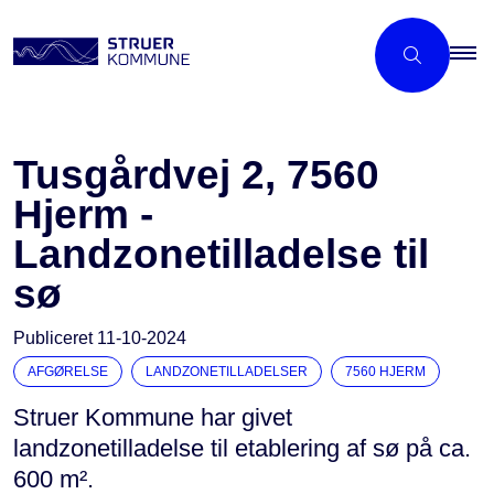
Tusgårdvej 2, 7560
Hjerm -
Landzonetilladelse til
sø
Publiceret
11-10-2024
AFGØRELSE
LANDZONETILLADELSER
7560 HJERM
Struer Kommune har givet
landzonetilladelse til etablering af sø på ca.
600 m².