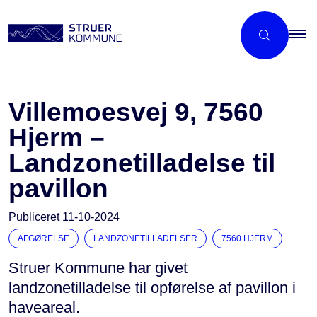
Villemoesvej 9, 7560
Hjerm –
Landzonetilladelse til
pavillon
Publiceret
11-10-2024
AFGØRELSE
LANDZONETILLADELSER
7560 HJERM
Struer Kommune har givet
landzonetilladelse til opførelse af pavillon i
haveareal.