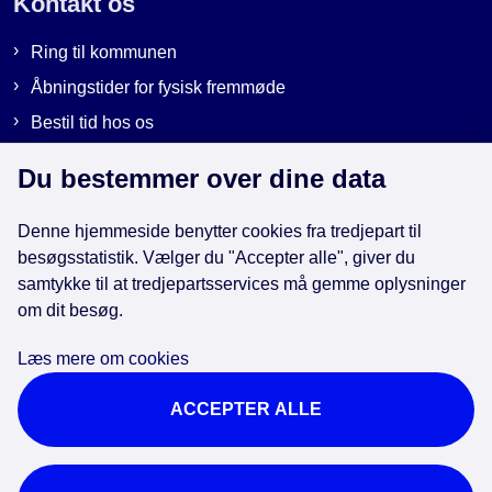
Kontakt os
Ring til kommunen
Åbningstider for fysisk fremmøde
Bestil tid hos os
Send sikker post
Du bestemmer over dine data
Denne hjemmeside benytter cookies fra tredjepart til
Genveje
besøgsstatistik. Vælger du "Accepter alle", giver du
samtykke til at tredjepartsservices må gemme oplysninger
om dit besøg.
EAN-numre i kommunen
Databeskyttelse
Læs mere om cookies
Cookies
ACCEPTER ALLE
Tilgængelighedserklæring
Brug af kunstig intelligens
For ansatte