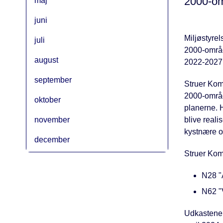
2000-om
maj
juni
Miljøstyrel
juli
2000-områd
august
2022-2027
september
Struer Kom
2000-område
oktober
planerne. 
november
blive real
kystnære o
december
Struer Kom
N28 "
N62 "
Udkastene t