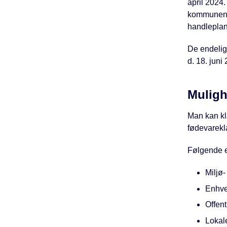
april 2024.
kommunens 
handleplan
De endelig
d. 18. juni
Muligh
Man kan kl
fødevarek
Følgende e
Miljø-
Enhver
Offen
Lokale