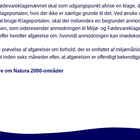
Fødevareklagenævnet skal som udgangspunkt afvise en klage, 
geportalen, hvis der ikke er særlige grunde til det. Ved ønske 
r at bruge Klageportalen, skal der indsendes en begrundet anmod
lsen, som videresender anmodningen til Miljø- og Fødevarekla
ffer herefter afgørelse om, hvorvidt anmodningen kan imødek
 prøvelse af afgørelser om forhold, der er omfattet af miljømålsl
 inden seks måneder efter, at afgørelsen er offentligt bekendtgjo
e om Natura 2000-områder