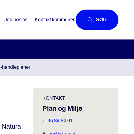
Job hos os
Kontakt kommunen
SØG
0-handleplaner
KONTAKT
Plan og Miljø
T:
96 84 84 01
 Natura
E:
pm@struer.dk