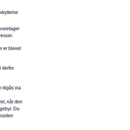
skyttelse
 varetager
resser.
e er blevet
 derfor
tilgås via
et, når den
 gebyr. Du
mesiden