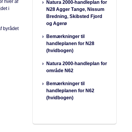
r hver af
Natura 2000-handleplan for
det i
N28 Agger Tange, Nissum
Bredning, Skibsted Fjord
og Agerø
f byrådet
Bemærkninger til
handleplanen for N28
(hvidbogen)
Natura 2000-handleplan for
område N62
Bemærkninger til
handleplanen for N62
(hvidbogen)