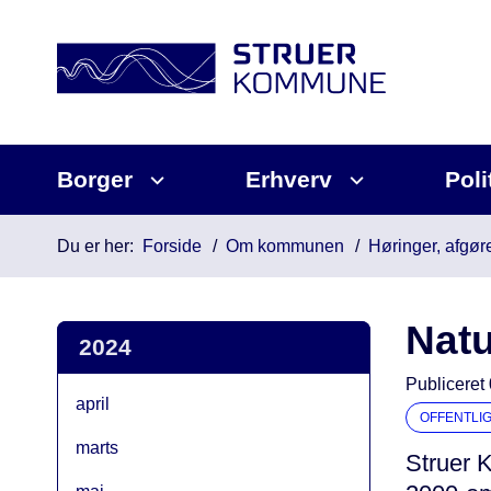
Borger
Erhverv
Poli
Du er her:
Forside
Om kommunen
Høringer, afgøre
Natu
2024
Publiceret
april
OFFENTLI
marts
Struer 