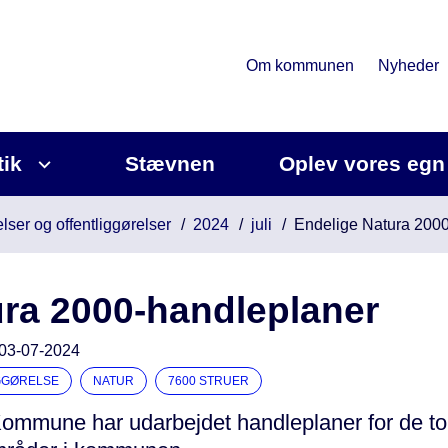
Om kommunen
Nyheder
tik
Stævnen
Oplev vores egn
lser og offentliggørelser
2024
juli
Endelige Natura 200
ra 2000-handleplaner
03-07-2024
GGØRELSE
NATUR
7600 STRUER
Kommune har udarbejdet handleplaner for de to