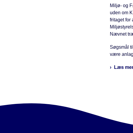
Miljø- og 
uden om Kla
fritaget fo
Miljøstyre
Nævnet træ
Søgsmål til
være anlagt
Læs mer