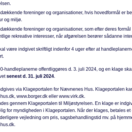
elsen.
dækkende foreninger og organisationer, hvis hovedformål er be
ur og miljø.
dækkende foreninger og organisationer, som efter deres formål
lige rekreative interesser, når afgørelsen berører sådanne inte
al være indgivet skriftligt indenfor 4 uger efter at handleplanern
rt.
-handleplanerne offentliggøres d. 3. juli 2024, og en klage skal
vet
senest d. 31. juli 2024
.
ndgives via Klageportalen for Nævnenes Hus. Klageportalen kan 
us.dk, www.borger.dk eller www.virk.dk.
des gennem Klageportalen til Miljøstyrelsen. En klage er indgiv
lig for myndigheden i Klageportalen. Når der klages, betales et
yderligere vejledning om pris, sagsbehandlingstid mv. på hjem
hus.dk.