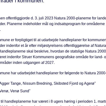
råder i kommunen.
sen offentliggjorde d. 3. juli 2023 Natura 2000-planerne for land
er. Planerne indeholder mål og indsatsprogram for områderne 
.
mune er forpligtiget til at udarbejde handleplaner for kommune
r indenfor et år efter miljøstyrelsens offentliggørelse af Natur
Handleplanerne skal beskrive, hvordan de statslige Natura 2000-
iseret indenfor Struer Kommunens geografiske område for land- 
mråder inden udgangen af 2027.
mune har udarbejdet handleplaner for følgende to Natura 2000
Agger Tange, Nissum Bredning, Skibsted Fjord og Agerø"
Venø, Venø Sund"
il handleplanerne har været i 8 ugers høring i perioden 1. marts 