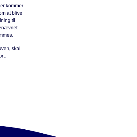
der kommer
om at blive
ning til
genævnet.
ommes.
oven, skal
rt.