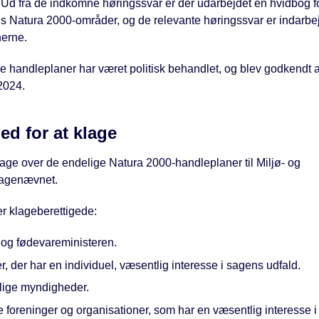
 Ud fra de indkomne høringssvar er der udarbejdet en hvidbog fo
Natura 2000-områder, og de relevante høringssvar er indarbej
erne.
e handleplaner har været politisk behandlet, og blev godkendt a
 2024.
ed for at klage
age over de endelige Natura 2000-handleplaner til Miljø- og
lagenævnet.
r klageberettigede:
 og fødevareministeren.
, der har en individuel, væsentlig interesse i sagens udfald.
tlige myndigheder.
 foreninger og organisationer, som har en væsentlig interesse i